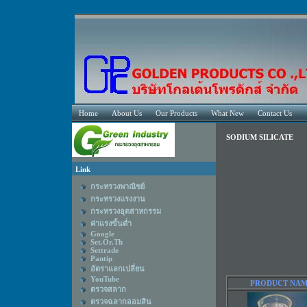
Home
About Us
Our Products
What New
Contact Us
SODIUM SILICATE
Link
กระทรวงพาณิชย์
กระทรวงแรงงาน
กระทรวงอุตสาหกรรม
ค่าแรงขั้นต่ำ
Google
Set.Or.Th
Settrade
Pantip
อัตราแลกเปลี่ยน
YouTube
PRODUCT NA
ตรวจสลาก
ตรวจฉลากออมสิน