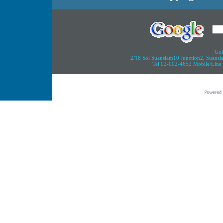
Gol
2/18 Soi Suansiam10 Junction2, Suans
Tel 02-002-4652 Mobile/Line