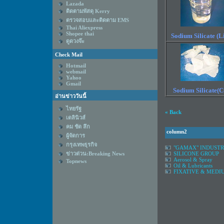
Lazada
ติดตามพัสดุ Kerry
ตรวจสอบและติดตาม EMS
Thai Aliexpress
Shopee thai
Sodium Silicate (L
ดูดวงจ๊ะ
Check Mail
Hotmail
webmail
Yahoo
Gmail
Sodium
Silicate(C
อ่านข่าววันนี้
ไทยรัฐ
« Back
เดลินิวส์
คม ชัด ลึก
column2
ผู้จัดการ
กรุงเทพธุรกิจ
"GAMAX" INDUST
ข่าวด่วน:Breaking News
SILICONE GROUP
Aerosol & Spray
Topnews
Oil & Lubricants
FIXATIVE & MEDI